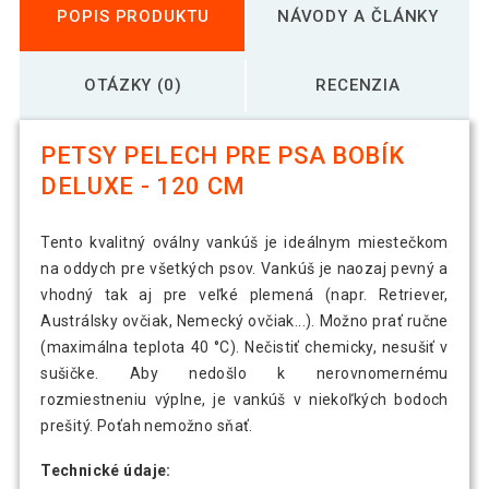
POPIS PRODUKTU
NÁVODY A ČLÁNKY
OTÁZKY (0)
RECENZIA
PETSY PELECH PRE PSA BOBÍK
DELUXE - 120 CM
Tento kvalitný oválny vankúš je ideálnym miestečkom
na oddych pre všetkých psov. Vankúš je naozaj pevný a
vhodný tak aj pre veľké plemená (napr. Retriever,
Austrálsky ovčiak, Nemecký ovčiak...). Možno prať ručne
(maximálna teplota 40 °C). Nečistiť chemicky, nesušiť v
sušičke. Aby nedošlo k nerovnomernému
rozmiestneniu výplne, je vankúš v niekoľkých bodoch
prešitý. Poťah nemožno sňať.
Technické údaje: