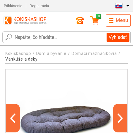
Prihlásenie
Registrácia
0
Menu
Vyhľadať
Kokiskashop
Dom a bývanie
Domáci maznáčikovia
Vankúše a deky