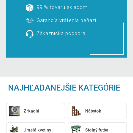
99 % tovaru skladom
Garancia vrátenia peňazí
Zákaznícka podpora
NAJHĽADANEJŠIE KATEGÓRIE
Zrkadlá
Nábytok
Umelé kvetiny
Stolný futbal