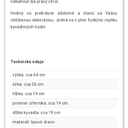
natiahnuť iba pravý otvor.
Hodiny sú prekrásne zdobené a stanú sa Vašou
obľúbenou dekoráciou. Jedná sa o plne funkčnú repliku
kyvadlových hodín.
Technické údaje:
výška: cca 64 cm
šírka: cca 26 cm
hĺbka: cca 14 cm
priemer ciferníka: cca 14 cm
dĺžka kyvadla: cca 19 cm
materiál: lipové drevo