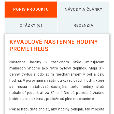
POPIS PRODUKTU
NÁVODY A ČLÁNKY
OTÁZKY (6)
RECENZIA
KYVADLOVÉ NÁSTENNÉ HODINY
PROMETHEUS
Nástenné hodiny v tradičnom štýle imitujúcom
mahagón vhodné ako retro bytový doplnok. Majú 31-
denný cyklus s odbíjacím mechanizmom v pol a celú
hodinu. V porovnaní s väčšinou kyvadlových hodín, ktoré
sa musia naťahovať častejšie, tieto hodiny stačí
natiahnuť jedenkrát za 31 dní. Nie sú potrebné žiadne
batérie ani elektrina , pretože sú plne mechanické.
Pokiaľ nebudete chcieť, aby hodiny odbíjali, tak môžete