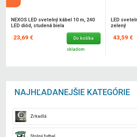
NEXOS LED svetelný kábel 10 m, 240
LED sveteln
LED diód, studená biela
zelený
23,69 €
43,59 €
Do košíka
skladom
NAJHĽADANEJŠIE KATEGÓRIE
Zrkadlá
Stolný futbal