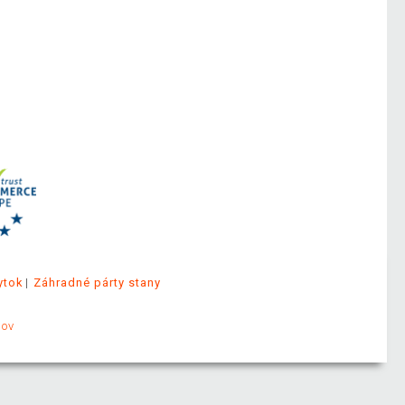
ytok
Záhradné párty stany
jov