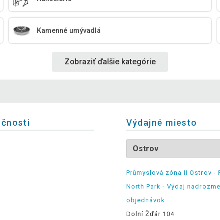
Kamenné umývadlá
Zobraziť ďalšie kategórie
očnosti
Výdajné miesto
Průmyslová zóna II Ostrov - 
North Park - Výdaj nadrozm
objednávok
Dolní Žďár 104