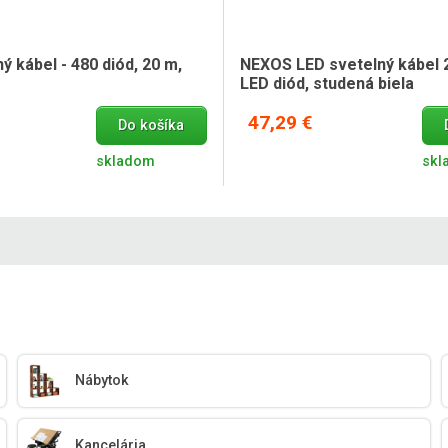
ý kábel - 480 diód, 20 m,
NEXOS LED svetelný kábel 
LED diód, studená biela
47,29 €
Do košíka
skladom
skl
Nábytok
Kancelária