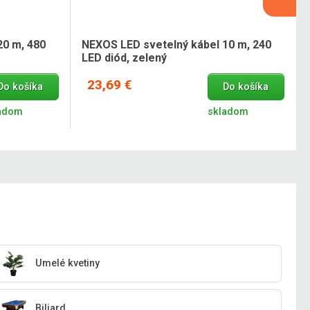
20 m, 480
NEXOS LED svetelný kábel 10 m, 240
LED diód, zelený
23,69 €
Do košíka
Do košíka
adom
skladom
Umelé kvetiny
Biliard