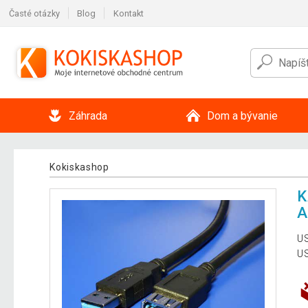
Časté otázky
Blog
Kontakt
Záhrada
Dom a bývanie
Kokiskashop
K
A
US
US