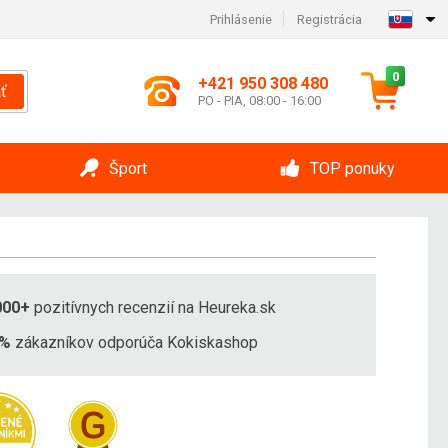
Prihlásenie
Registrácia
0
+421 950 308 480
ť
PO - PIA, 08:00 - 16:00
Šport
TOP ponuky
000+
pozitívnych recenzií na Heureka.sk
8%
zákazníkov odporúča Kokiskashop