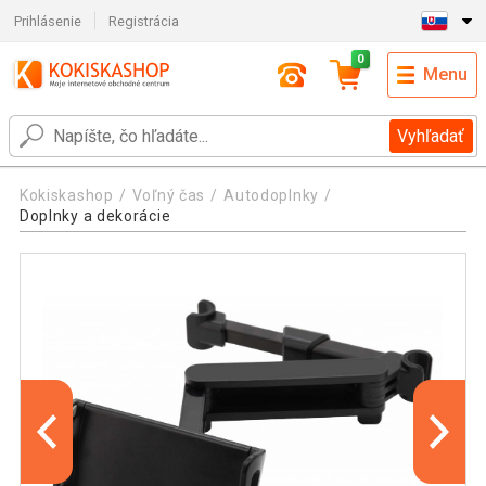
Prihlásenie
Registrácia
0
Menu
Vyhľadať
Kokiskashop
Voľný čas
Autodoplnky
Doplnky a dekorácie