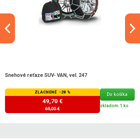
Snehové reťaze SUV- VAN, vel. 247
ZLACNENÉ -28 %
Do košíka
49,70 €
skladom 1 ks
69,00 €