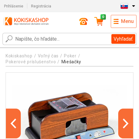
Prihlásenie
Registrácia
0
Menu
Vyhľadať
Kokiskashop
Voľný čas
Poker
Pokerové príslušenstvo
Miešačky