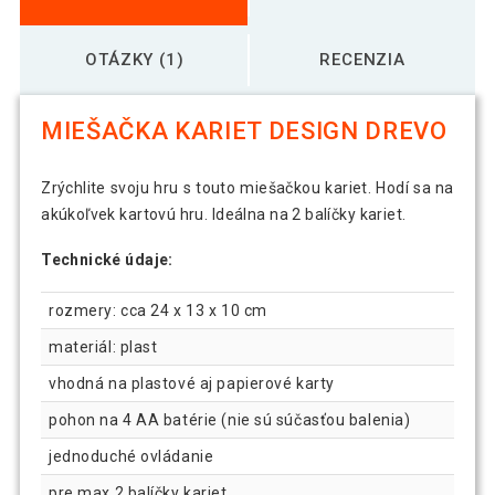
OTÁZKY (1)
RECENZIA
MIEŠAČKA KARIET DESIGN DREVO
Zrýchlite svoju hru s touto miešačkou kariet. Hodí sa na
akúkoľvek kartovú hru. Ideálna na 2 balíčky kariet.
Technické údaje:
rozmery: cca 24 x 13 x 10 cm
materiál: plast
vhodná na plastové aj papierové karty
pohon na 4 AA batérie (nie sú súčasťou balenia)
jednoduché ovládanie
pre max 2 balíčky kariet