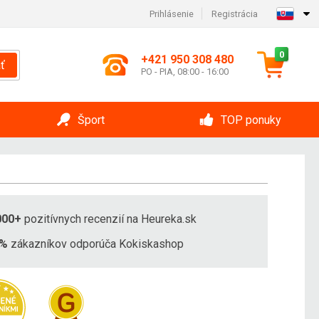
Prihlásenie
Registrácia
0
+421 950 308 480
ť
PO - PIA, 08:00 - 16:00
Šport
TOP ponuky
000+
pozitívnych recenzií na Heureka.sk
8%
zákazníkov odporúča Kokiskashop