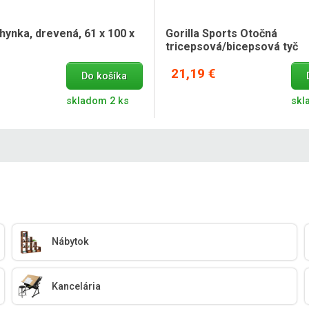
ynka, drevená, 61 x 100 x
Gorilla Sports Otočná
tricepsová/bicepsová tyč
21,19 €
Do košíka
skladom 2 ks
skl
Nábytok
Kancelária