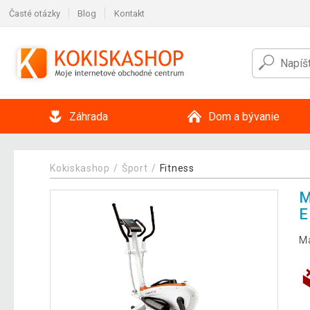
Časté otázky
Blog
Kontakt
Záhrada
Dom a bývanie
Kokiskashop
Šport
Fitness
M
E
Ma