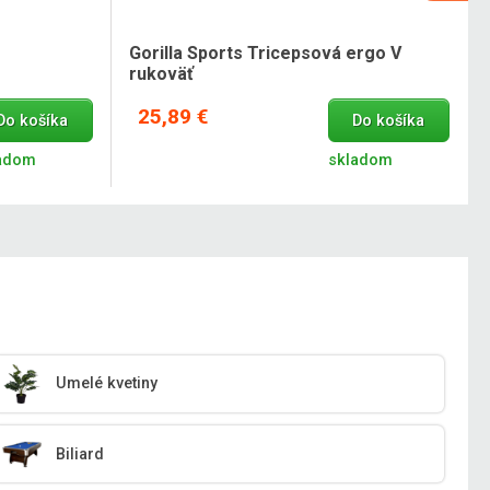
Gorilla Sports Tricepsová ergo V
rukoväť
25,89 €
Do košíka
Do košíka
adom
skladom
Umelé kvetiny
Biliard