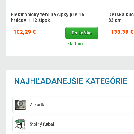
Elektronický terč na šípky pre 16
Detská kuch
hráčov + 12 šípok
33 cm
102,29 €
133,39 €
Do košíka
skladom
NAJHĽADANEJŠIE KATEGÓRIE
Zrkadlá
Stolný futbal