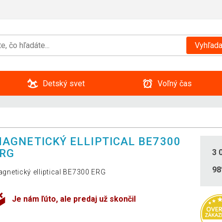
Vyhľada
Detský svet
Voľný čas
AGNETICKÝ ELLIPTICAL BE7300
RG
3 
9
gnetický elliptical BE7300 ERG
Je nám ľúto, ale predaj už skončil