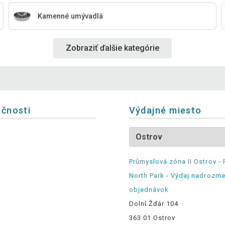
Kamenné umývadlá
Zobraziť ďalšie kategórie
očnosti
Výdajné miesto
Průmyslová zóna II Ostrov - 
North Park - Výdaj nadrozm
objednávok
Dolní Žďár 104
363 01 Ostrov