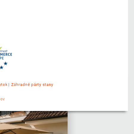
ytok
Záhradné párty stany
jov