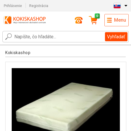
Prihlásenie
Registrácia
0
Menu
Vyhľadať
Kokiskashop