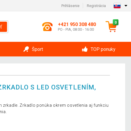
Prihlásenie
Registrácia
0
+421 950 308 480
ť
PO - PIA, 08:00 - 16:00
Šport
TOP ponuky
ZRKADLO S LED OSVETLENÍM,
m zrkadle. Zrkadlo ponúka okrem osvetlenia aj funkciu
nia.