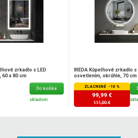
ľňové zrkadlo s LED
IREDA Kúpeľňové zrkadlo s
 60 x 80 cm
osvetlením, okrúhle, 70 cm
ZLACNENÉ -10 %
Do košíka
99,99 €
skladom
skl
111,00 €