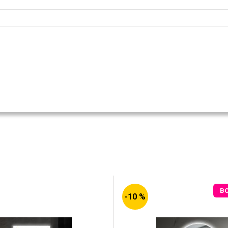
B
-10 %