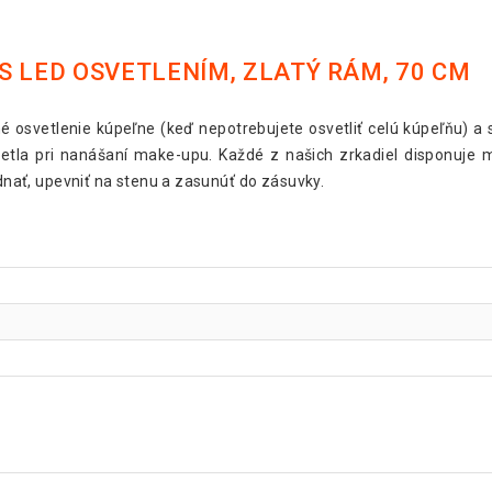
S LED OSVETLENÍM, ZLATÝ RÁM, 70 CM
né osvetlenie kúpeľne (keď nepotrebujete osvetliť celú kúpeľňu)
etla pri nanášaní make-upu. Každé z našich zrkadiel disponuje
ednať, upevniť na stenu a zasunúť do zásuvky.