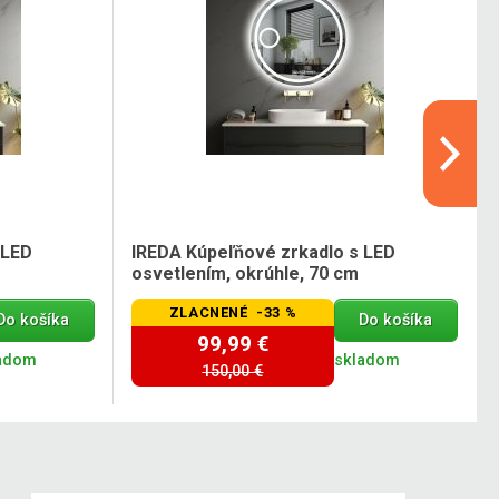
 LED
IREDA Kúpeľňové zrkadlo s LED
osvetlením, okrúhle, 70 cm
ZLACNENÉ -33 %
Do košíka
Do košíka
99,99 €
adom
skladom
150,00 €