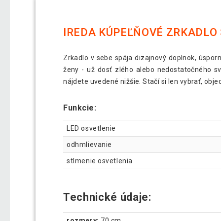
IREDA KÚPEĽŇOVÉ ZRKADLO 
Zrkadlo v sebe spája dizajnový doplnok, úspor
ženy - už dosť zlého alebo nedostatočného sv
nájdete uvedené nižšie. Stačí si len vybrať, obj
Funkcie:
LED osvetlenie
odhmlievanie
stlmenie osvetlenia
Technické údaje:
rozmery:
70 cm