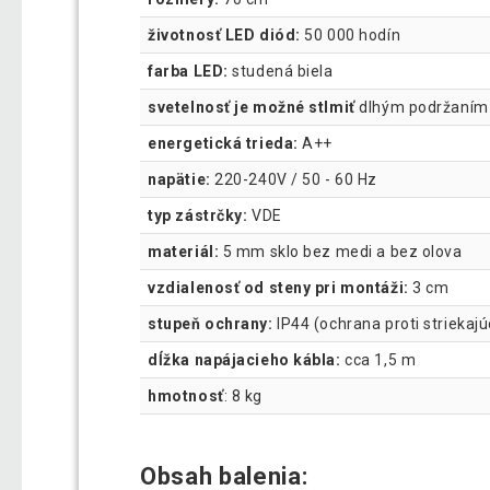
životnosť LED diód:
50 000 hodín
farba LED:
studená biela
svetelnosť je možné stlmiť
dlhým podržaním t
energetická trieda:
A++
napätie:
220-240V / 50 - 60 Hz
typ zástrčky:
VDE
materiál:
5 mm sklo bez medi a bez olova
vzdialenosť od steny pri montáži:
3 cm
stupeň ochrany:
IP44 (ochrana proti striekajú
dĺžka napájacieho kábla:
cca 1,5 m
hmotnosť
: 8 kg
Obsah balenia: