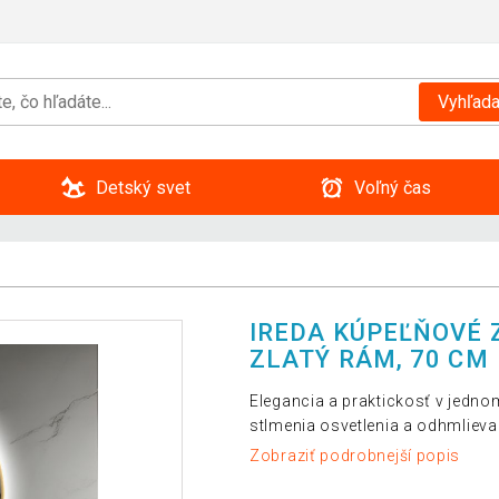
Vyhľada
Detský svet
Voľný čas
IREDA KÚPEĽŇOVÉ 
ZLATÝ RÁM, 70 CM
Elegancia a praktickosť v jedno
stlmenia osvetlenia a odhmlieva
Zobraziť podrobnejší popis