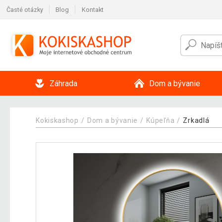
Časté otázky
Blog
Kontakt
Záhrada
Dom a bývanie
Kokiskashop
Dom a bývanie
Kúpeľňa
Zrkadlá