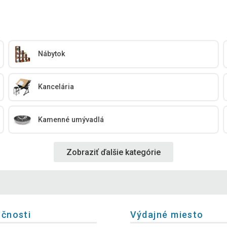
Nábytok
Kancelária
Kamenné umývadlá
Zobraziť ďalšie kategórie
očnosti
Výdajné miesto