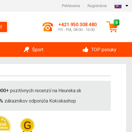
Prihlásenie
Registrácia
0
+421 950 308 480
ť
PO - PIA, 08:00 - 16:00
Šport
TOP ponuky
000+
pozitívnych recenzií na Heureka.sk
8%
zákazníkov odporúča Kokiskashop