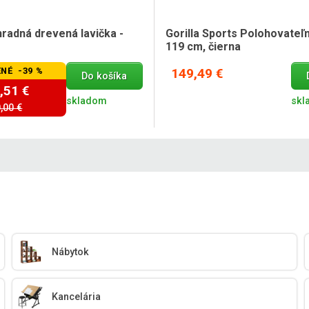
radná drevená lavička -
Gorilla Sports Polohovateľn
119 cm, čierna
NÉ -39 %
149,49 €
Do košíka
,51 €
skladom
skl
,00 €
Nábytok
Kancelária