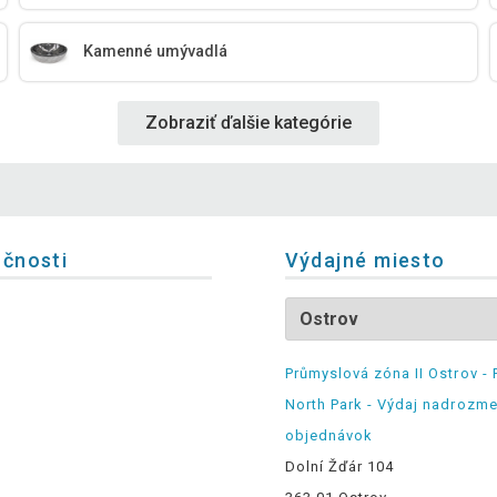
Kamenné umývadlá
Zobraziť ďalšie kategórie
očnosti
Výdajné miesto
Průmyslová zóna II Ostrov - 
North Park - Výdaj nadrozm
objednávok
Dolní Žďár 104