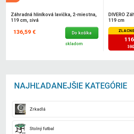
Záhradná hliníková lavička, 2-miestna,
DIVERO Záh
119 cm, sivá
119 cm
136,59 €
ZLACNE
Do košíka
116
skladom
190
NAJHĽADANEJŠIE KATEGÓRIE
Zrkadlá
Stolný futbal