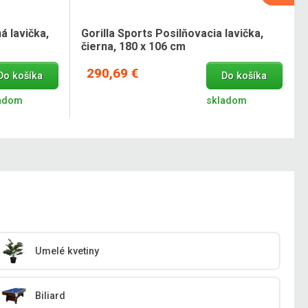
á lavička,
Gorilla Sports Posilňovacia lavička,
čierna, 180 x 106 cm
290,69 €
Do košíka
Do košíka
adom
skladom
Umelé kvetiny
Biliard