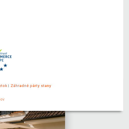
ytok
Záhradné párty stany
jov