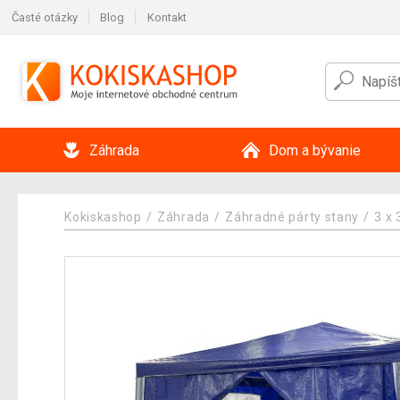
Časté otázky
Blog
Kontakt
Záhrada
Dom a bývanie
Kokiskashop
Záhrada
Záhradné párty stany
3 x 