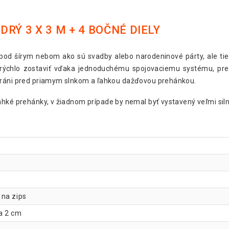
RÝ 3 X 3 M + 4 BOČNÉ DIELY
pod šírym nebom ako sú svadby alebo narodeninové párty, ale tiež 
ýchlo zostaviť vďaka jednoduchému spojovaciemu systému, pre 
hráni pred priamym slnkom a ľahkou dažďovou prehánkou.
ľahké prehánky, v žiadnom prípade by nemal byť vystavený veľmi sil
 na zips
a 2 cm