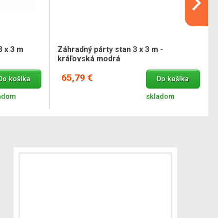
3 x 3 m
Záhradný párty stan 3 x 3 m -
kráľovská modrá
65,79 €
Do košíka
Do košíka
adom
skladom