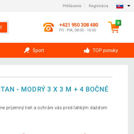
Prihlásenie
Registrácia
0
+421 950 308 480
ť
PO - PIA, 08:00 - 16:00
Šport
TOP ponuky
AN - MODRÝ 3 X 3 M + 4 BOČNÉ
tne príjemný tieň a ochráni vás pred ľahkým dažďom