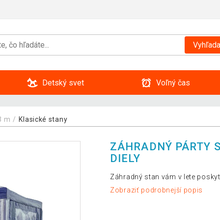
Vyhľada
Detský svet
Voľný čas
3 m
Klasické stany
ZÁHRADNÝ PÁRTY ST
DIELY
Záhradný stan vám v lete posky
Zobraziť podrobnejší popis