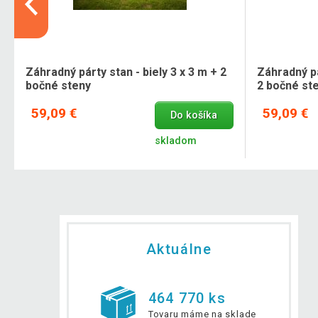
Záhradný párty stan - biely 3 x 3 m + 2
Záhradný pá
bočné steny
2 bočné st
59,09 €
59,09 €
Do košíka
skladom
Aktuálne
464 770 ks
Tovaru máme na sklade