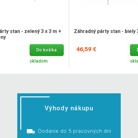
rty stan - zelený 3 x 3 m +
Záhradný párty stan - biely 
eny
46,59 €
Do košíka
skladom
skl
Výhody nákupu
Dodanie do 5 pracovných dní