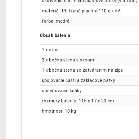
ukotvenie nôh: 6 cm plastové pätky (viď foto)
materiál: PE tkaná plachta 110 g / m²
farba: modrá
Obsah balenia:
1 x stan
3 x bočná stena s oknom
1 x bočná stena so zatváraním na zips
spojovacie časti a základové pätky
upevňovacie kolíky
rozmery balenia: 115 x 17 x 20 cm
hmotnosť: 10 kg