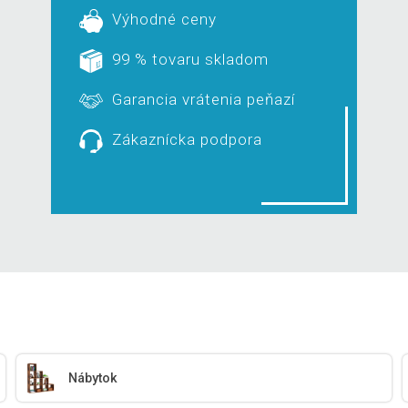
Výhodné ceny
99 % tovaru skladom
Garancia vrátenia peňazí
Zákaznícka podpora
Nábytok