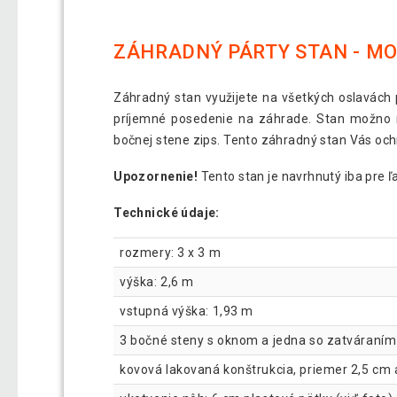
ZÁHRADNÝ PÁRTY STAN - MOD
Záhradný stan využijete na všetkých oslavách 
príjemné posedenie na záhrade. Stan možno r
bočnej stene zips. Tento záhradný stan Vás oc
Upozornenie!
Tento stan je navrhnutý iba pre 
Technické údaje:
rozmery: 3 x 3 m
výška: 2,6 m
vstupná výška: 1,93 m
3 bočné steny s oknom a jedna so zatváraním
kovová lakovaná konštrukcia, priemer 2,5 cm 