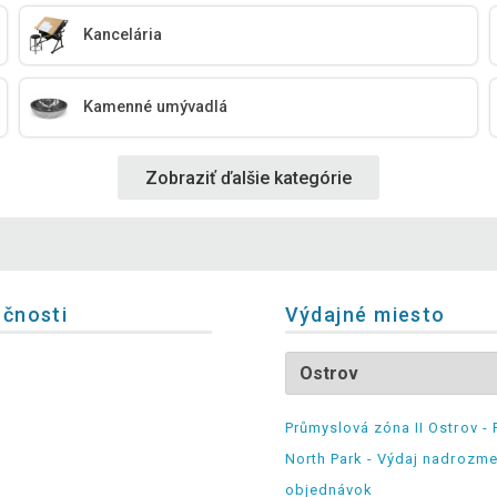
Kancelária
Kamenné umývadlá
Zobraziť ďalšie kategórie
očnosti
Výdajné miesto
Průmyslová zóna II Ostrov - 
North Park - Výdaj nadrozm
objednávok