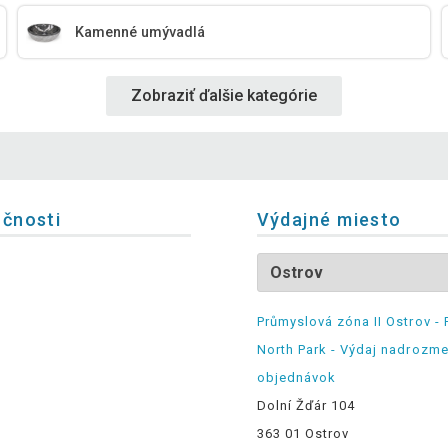
Kamenné umývadlá
Zobraziť ďalšie kategórie
očnosti
Výdajné miesto
Průmyslová zóna II Ostrov - 
North Park - Výdaj nadrozm
objednávok
Dolní Žďár 104
363 01 Ostrov