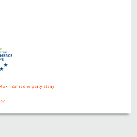
ytok
Záhradné párty stany
jov