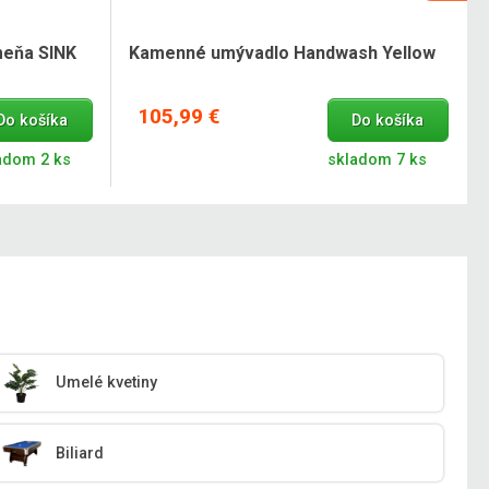
meňa SINK
Kamenné umývadlo Handwash Yellow
105,99 €
Do košíka
Do košíka
adom 2 ks
skladom 7 ks
Umelé kvetiny
Biliard