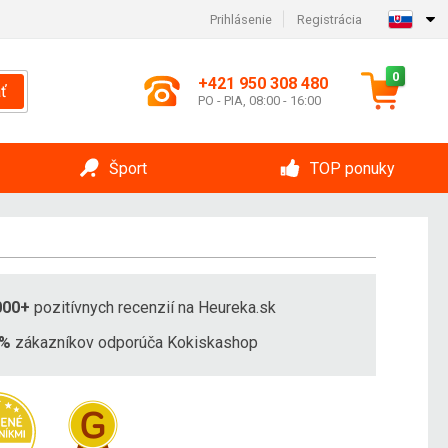
Prihlásenie
Registrácia
0
+421 950 308 480
ť
PO - PIA, 08:00 - 16:00
Šport
TOP ponuky
000+
pozitívnych recenzií na Heureka.sk
8%
zákazníkov odporúča Kokiskashop