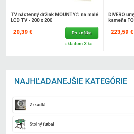
TV nástenný držiak MOUNTY® na malé
DIVERO umý
LCD TV - 200 x 200
kameňa FO
20,39 €
223,59 €
Do košíka
skladom 3 ks
NAJHĽADANEJŠIE KATEGÓRIE
Zrkadlá
Stolný futbal