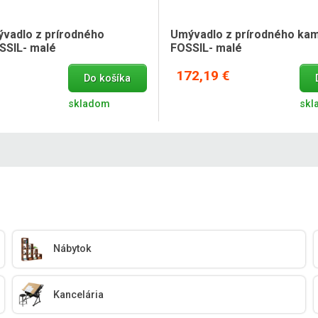
vadlo z prírodného
Umývadlo z prírodného ka
SSIL- malé
FOSSIL- malé
172,19 €
Do košíka
skladom
skl
Nábytok
Kancelária