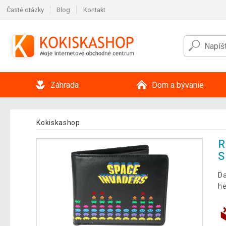
Časté otázky
Blog
Kontakt
Záhrada
Dom a bývanie
Kokiskashop
R
S
Da
he