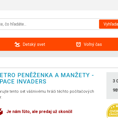
Vyhľada
Detský svet
Voľný čas
ETRO PENĚŽENKA A MANŽETY -
PACE INVADERS
3 
9
rujte tento set vášnivému hráči těchto počítačových
r.
Je nám ľúto, ale predaj už skončil