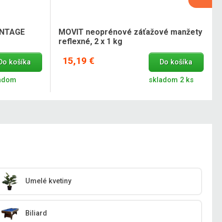
VINTAGE
MOVIT neoprénové záťažové manžety
reflexné, 2 x 1 kg
15,19 €
Do košíka
Do košíka
adom
skladom 2 ks
Umelé kvetiny
Biliard