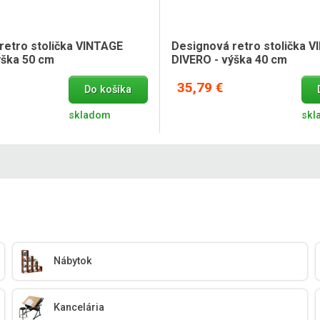
retro stolička VINTAGE
Designová retro stolička 
ýška 50 cm
DIVERO - výška 40 cm
35,79 €
Do košíka
skladom
skl
Nábytok
Kancelária