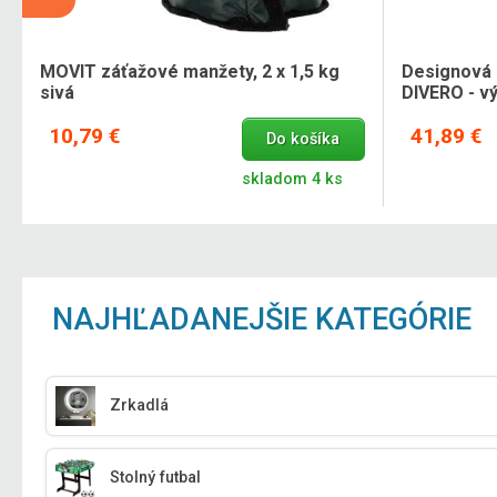
é
MOVIT záťažové manžety, 2 x 1,5 kg
Designová 
sivá
DIVERO - v
10,79 €
41,89 €
Do košíka
skladom 4 ks
NAJHĽADANEJŠIE KATEGÓRIE
Zrkadlá
Stolný futbal