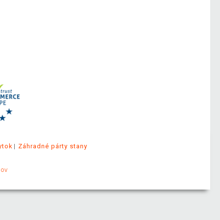
ytok
Záhradné párty stany
jov