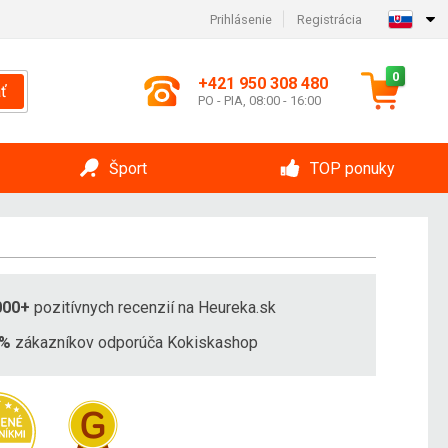
Prihlásenie
Registrácia
0
+421 950 308 480
ť
PO - PIA, 08:00 - 16:00
Šport
TOP ponuky
000+
pozitívnych recenzií na Heureka.sk
8%
zákazníkov odporúča Kokiskashop