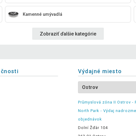
Kamenné umývadlá
Zobraziť ďalšie kategórie
očnosti
Výdajné miesto
Průmyslová zóna II Ostrov - 
North Park - Výdaj nadrozm
objednávok
Dolní Žďár 104