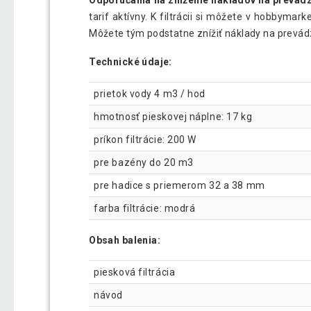
Odporúčania na zníženie nákladov na prevád
tarif aktívny. K filtrácii si môžete v hobbymar
Môžete tým podstatne znížiť náklady na prevád
Technické údaje:
prietok vody 4 m3 / hod
hmotnosť pieskovej náplne: 17 kg
príkon filtrácie: 200 W
pre bazény do 20 m3
pre hadice s priemerom 32 a 38 mm
farba filtrácie: modrá
Obsah balenia:
piesková filtrácia
návod