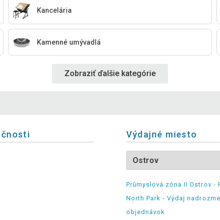
Kancelária
Kamenné umývadlá
Zobraziť ďalšie kategórie
očnosti
Výdajné miesto
Průmyslová zóna II Ostrov - 
North Park - Výdaj nadrozm
objednávok