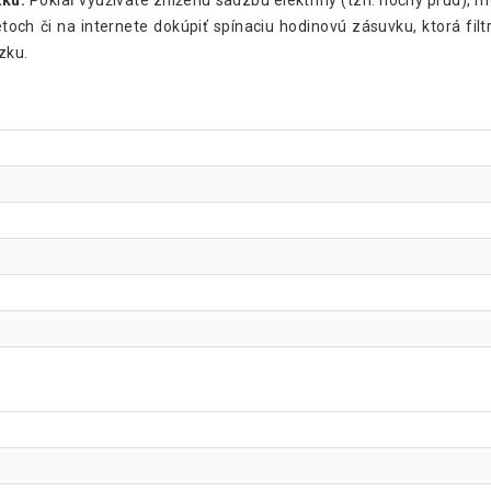
zku:
Pokiaľ využívate zníženú sadzbu elektriny (tzn. nočný prúd), mô
ketoch či na internete dokúpiť spínaciu hodinovú zásuvku, ktorá fi
zku.