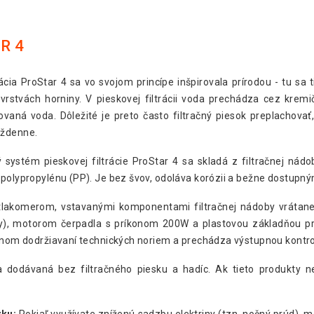
R 4
rácia ProStar 4 sa vo svojom princípe inšpirovala prírodou - tu sa
 vrstvách horniny. V pieskovej filtrácii voda prechádza cez kremi
rovaná voda. Dôležité je preto často filtračný piesok preplachovať
ýždenne.
ý systém pieskovej filtrácie ProStar 4 sa skladá z filtračnej nádo
o polypropylénu (PP). Je bez švov, odoláva korózii a bežne dostup
 tlakomerom, vstavanými komponentami filtračnej nádoby vrátane
by), motorom čerpadla s príkonom 200W a plastovou základňou pr
ísnom dodržiavaní technických noriem a prechádza výstupnou kontro
ia dodávaná bez filtračného piesku a hadíc. Ak tieto produkty