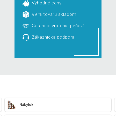
Výhodné ceny
99 % tovaru skladom
Garancia vrátenia peňazí
Zákaznícka podpora
Nábytok