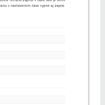
žete filtráciu zapnúť v čase, keď je tento
ltráciu v nastavenom čase vypne aj zapne.