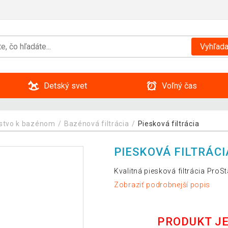
Vyhľada
Detský svet
Voľný čas
nstvo k bazénom
Bazénová filtrácia
Piesková filtrácia
PIESKOVÁ FILTRÁCI
Kvalitná piesková filtrácia ProS
Zobraziť podrobnejší popis
PRODUKT J