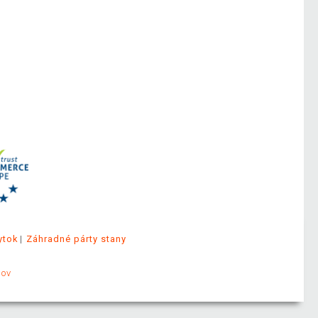
ytok
Záhradné párty stany
jov