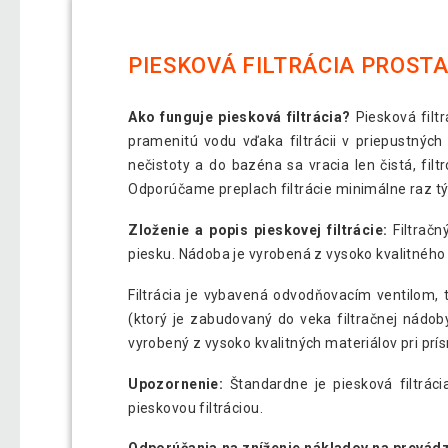
PIESKOVÁ FILTRÁCIA PROSTA
Ako funguje piesková filtrácia?
Piesková filt
pramenitú vodu vďaka filtrácii v priepustných
nečistoty a do bazéna sa vracia len čistá, filt
Odporúčame preplach filtrácie minimálne raz t
Zloženie a popis pieskovej filtrácie:
Filtračn
piesku. Nádoba je vyrobená z vysoko kvalitnéh
Filtrácia je vybavená odvodňovacím ventilom,
(ktorý je zabudovaný do veka filtračnej nádo
vyrobený z vysoko kvalitných materiálov pri pr
Upozornenie:
Štandardne je piesková filtrác
pieskovou filtráciou.