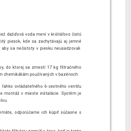
 tiež dažďová voda mení v krištáľovo čistú
čitý piesok, kde sa zachytávajú aj jemné
, aby sa nečistoty v piesku neusadzovali.
by, do ktorej sa zmestí 17 kg filtračného
ným chemikáliám používaných v bazénoch.
 ľahko ovládateľného 6-cestného ventilu
e montáž v mieste inštalácie. Systém je
lou.
 nemáte, odporúčame ich kúpiť súčasne s