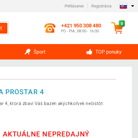
Prihlásenie
Registrácia
0
+421 950 308 480
ť
PO - PIA, 08:00 - 16:00
Šport
TOP ponuky
A PROSTAR 4
tar 4, ktorá zbaví Váš bazén akýchkoľvek nečistôt.
E AKTUÁLNE NEPREDAJNÝ