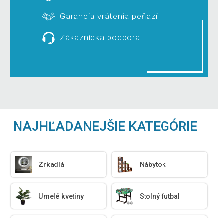
Garancia vrátenia peňazí
Zákaznícka podpora
NAJHĽADANEJŠIE KATEGÓRIE
Zrkadlá
Nábytok
Umelé kvetiny
Stolný futbal