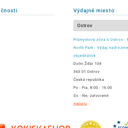
očnosti
Výdajné miesto
Průmyslová zóna II Ostrov - 
North Park - Výdaj nadrozm
objednávok
Dolní Žďár 104
363 01 Ostrov
Česká republika
Po - Pia, 8:00 - 16:00
So - Ne, zatvorené
mapa tu