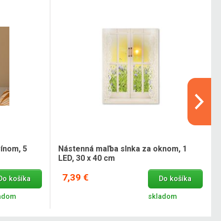
ínom, 5
Nástenná maľba slnka za oknom, 1
LED, 30 x 40 cm
7,39 €
Do košíka
Do košíka
adom
skladom