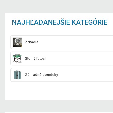
NAJHĽADANEJŠIE KATEGÓRIE
Zrkadlá
Stolný futbal
Záhradné domčeky