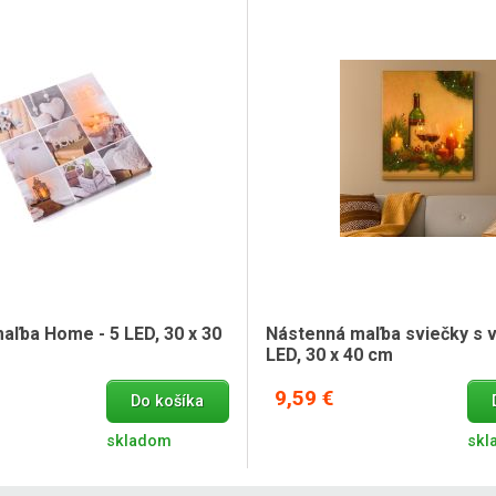
aľba Home - 5 LED, 30 x 30
Nástenná maľba sviečky s v
LED, 30 x 40 cm
9,59 €
Do košíka
skladom
skl