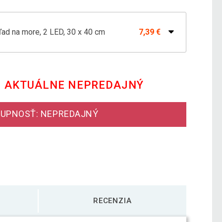
ad na more, 2 LED, 30 x 40 cm
7,39 €
a Claus so psíkom, 40 LED, 30 x 40 cm
9,59 €
E AKTUÁLNE NEPREDAJNÝ
a za oknom, 1 LED, 30 x 40 cm
7,39 €
UPNOSŤ: NEPREDAJNÝ
, 2 LED, 30 x 40 cm
7,39 €
RECENZIA