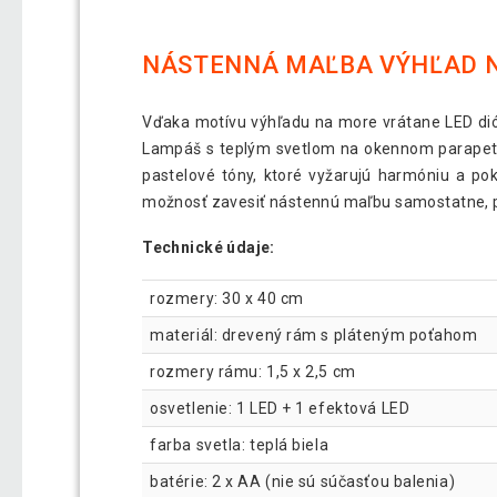
NÁSTENNÁ MAĽBA VÝHĽAD NA
Vďaka motívu výhľadu na more vrátane LED dió
Lampáš s teplým svetlom na okennom parapete
pastelové tóny, ktoré vyžarujú harmóniu a po
možnosť zavesiť nástennú maľbu samostatne, pr
Technické údaje:
rozmery: 30 x 40 cm
materiál: drevený rám s pláteným poťahom
rozmery rámu: 1,5 x 2,5 cm
osvetlenie: 1 LED + 1 efektová LED
farba svetla: teplá biela
batérie: 2 x AA (nie sú súčasťou balenia)