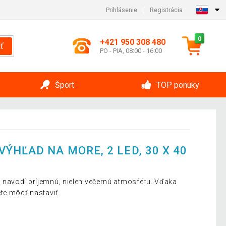
Prihlásenie
Registrácia
0
+421 950 308 480
ť
PO - PIA, 08:00 - 16:00
Šport
TOP ponuky
ÝHĽAD NA MORE, 2 LED, 30 X 40
navodí príjemnú, nielen večernú atmosféru. Vďaka
te môcť nastaviť.