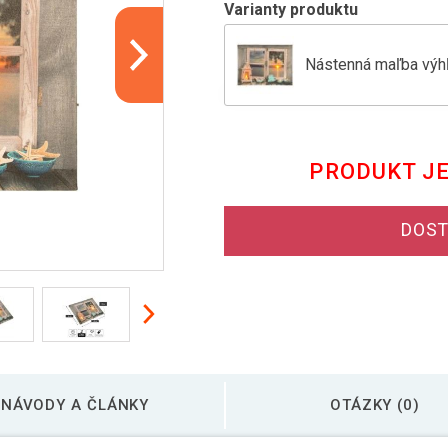
Varianty produktu
Nástenná maľba výhľ
Nástenná maľba Sant
PRODUKT J
Nástenná maľba slnk
DOST
Nástenná maľba víno
NÁVODY A ČLÁNKY
OTÁZKY (0)