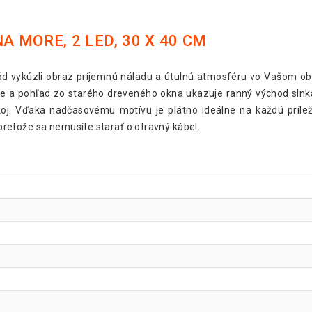
 MORE, 2 LED, 30 X 40 CM
d vykúzli obraz príjemnú náladu a útulnú atmosféru vo Vašom o
 a pohľad zo starého dreveného okna ukazuje ranný východ slnk
koj. Vďaka nadčasovému motívu je plátno ideálne na každú príle
etože sa nemusíte starať o otravný kábel.