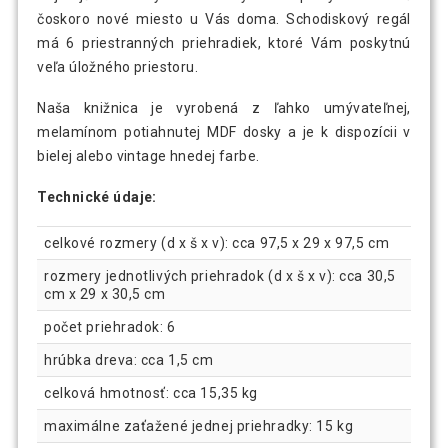
čoskoro nové miesto u Vás doma. Schodiskový regál
má 6 priestranných priehradiek, ktoré Vám poskytnú
veľa úložného priestoru.
Naša knižnica je vyrobená z ľahko umývateľnej,
melamínom potiahnutej MDF dosky a je k dispozícii v
bielej alebo vintage hnedej farbe.
Technické údaje:
celkové rozmery (d x š x v): cca 97,5 x 29 x 97,5 cm
rozmery jednotlivých priehradok (d x š x v): cca 30,5
cm x 29 x 30,5 cm
počet priehradok: 6
hrúbka dreva: cca 1,5 cm
celková hmotnosť: cca 15,35 kg
maximálne zaťažené jednej priehradky: 15 kg