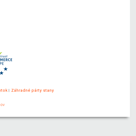
ytok
Záhradné párty stany
jov