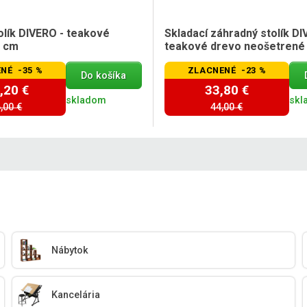
olík DIVERO - teakové
Skladací záhradný stolík DI
0 cm
teakové drevo neošetrené 
NÉ -35 %
ZLACNENÉ -23 %
Do košíka
,20 €
33,80 €
skladom
skl
,00 €
44,00 €
Nábytok
Kancelária