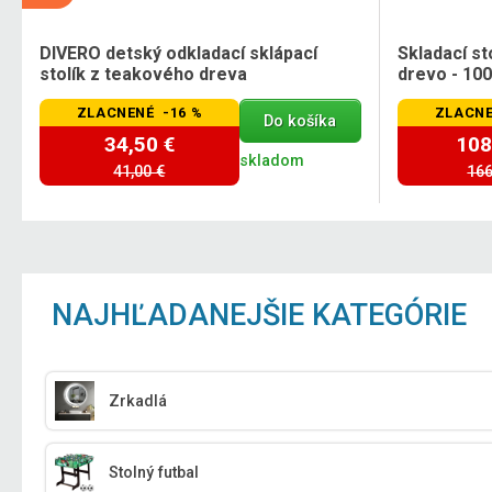
DIVERO detský odkladací sklápací
Skladací st
stolík z teakového dreva
drevo - 10
ZLACNENÉ -16 %
ZLACNE
Do košíka
34,50 €
108
skladom
41,00 €
166
NAJHĽADANEJŠIE KATEGÓRIE
Zrkadlá
Stolný futbal