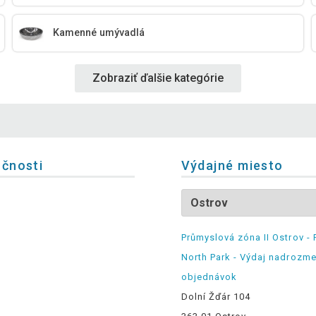
Kamenné umývadlá
Zobraziť ďalšie kategórie
očnosti
Výdajné miesto
Průmyslová zóna II Ostrov - 
North Park - Výdaj nadrozm
objednávok
Dolní Žďár 104