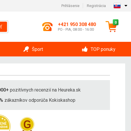
Prihlásenie
Registrácia
0
+421 950 308 480
ť
PO - PIA, 08:00 - 16:00
Šport
TOP ponuky
000+
pozitívnych recenzií na Heureka.sk
8%
zákazníkov odporúča Kokiskashop