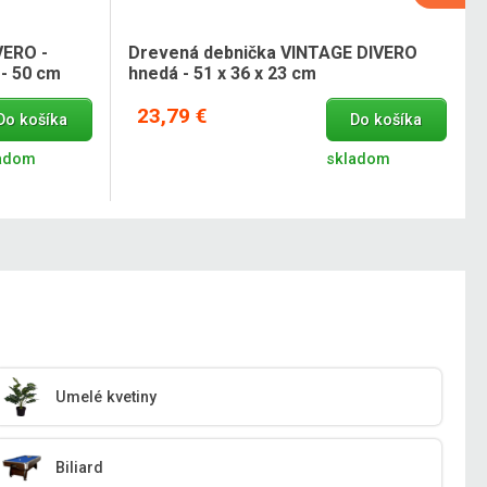
VERO -
Drevená debnička VINTAGE DIVERO
- 50 cm
hnedá - 51 x 36 x 23 cm
23,79 €
Do košíka
Do košíka
adom
skladom
Umelé kvetiny
Biliard