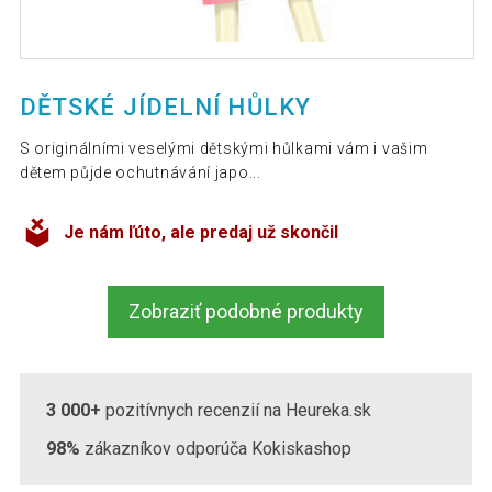
DĚTSKÉ JÍDELNÍ HŮLKY
S originálními veselými dětskými hůlkami vám i vašim
dětem půjde ochutnávání japo...
Je nám ľúto, ale predaj už skončil
Zobraziť podobné produkty
3 000+
pozitívnych recenzií na Heureka.sk
98%
zákazníkov odporúča Kokiskashop