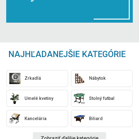
NAJHĽADANEJŠIE KATEGÓRIE
Zrkadlá
Nábytok
Umelé kvetiny
Stolný futbal
Kancelária
Biliard
Zobraziť ďalšie kategórie