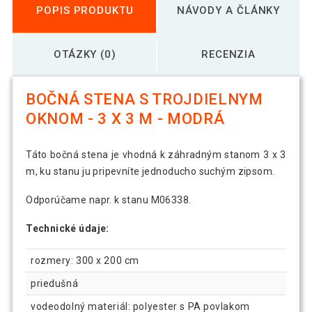
POPIS PRODUKTU
NÁVODY A ČLÁNKY
OTÁZKY (0)
RECENZIA
BOČNÁ STENA S TROJDIELNYM
OKNOM - 3 X 3 M - MODRÁ
Táto bočná stena je vhodná k záhradným stanom 3 x 3
m, ku stanu ju pripevníte jednoducho suchým zipsom.
Odporúčame napr. k stanu M06338.
Technické údaje:
rozmery: 300 x 200 cm
priedušná
vodeodolný materiál: polyester s PA povlakom