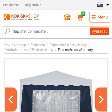
Prihlásenie
Registrácia
0
Menu
Vyhľadať
Kokiskashop
Záhrada
Záhradné párty stany
Príslušenstvo
Bočné steny
Pre nožnicové stany